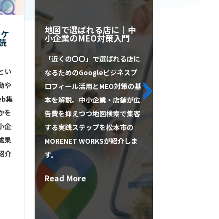
地図で選ばれる店に｜中
ーケ
有事におけ
小企業のMEO対策入門
読
ジやSNSの
とは？
「近くの〇〇」で選ばれる店に
とい
地震や台風な
なるためのGoogleビジネスプ
動や
ムページとSN
ロフィール活用とMEO対策の基
b集
守るライフラ
本を解説。中小企業・店舗が広
かを
両者の役割分
告費を抑えつつ地図検索で集客
小企
えのポイント
する実践ステップを松本市の
成果
点で専門的に
MORENET WORKSが紹介しま
紹介
す。
Read More
Read More