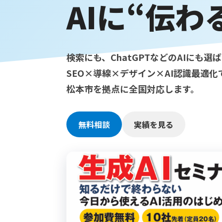
AIに“伝わ
松本市の店舗が地元検索
で選ばれるローカルSEO
実践術
検索にも、ChatGPTなどのAIにも選
SEO×導線×デザイン×AI認識最適
松本市の店舗が「近くの〇〇」
検索で選ばれるためのローカル
松本市を拠点に全国対応します。
SEO実践ガイド。Googleビジ
ネスプロフィールの整え方や口
無料相談
実績を見る
コミ活用、ホームページとの連
動まで分かりやすく解説しま
す。
Read More