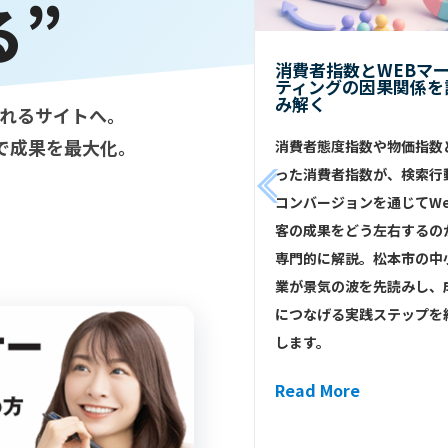
る”
夏の口コミが売上を左右
消費者指数とWEBマ
する｜7月のGBP運用術
ティングの因果関係を
み解く
ばれるサイトへ。
夏は旅行や帰省で口コミが売上
化で成果を最大化。
消費者態度指数や物価指数
を大きく左右します。Google
った消費者指数が、検索行
ビジネスプロフィールで評価を
コンバージョンを通じてWe
計画的に集める7つの運用術
客の成果をどう左右するの
を、中小企業・店舗の経営者向
専門的に解説。松本市の中
けに分かりやすく解説します。
業が景気の波を先読みし、
Read More
につなげる実践ステップを
します。
Read More