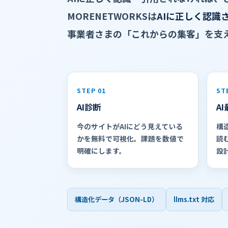
MORENETWORKSは
AIに正しく認識
事業者さまの「これからの集客」を支
STEP 01
ST
AI診断
A
今のサイトがAIにどう見えている
構造
かを無料で可視化。課題を数値で
読
明確にします。
設
構造化データ（JSON-LD）
llms.txt 対応