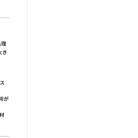
処理
大き
ス
術が
材