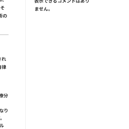
表示できるコメントはあり
、そ
ません。
術の
され
自律
療分
なり
す。
ル