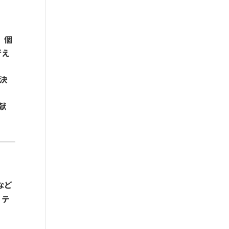
、個
行え
や決
献
など
リテ