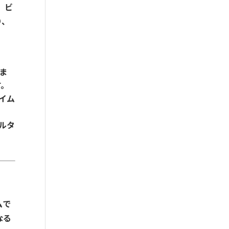
、ビ
り、
ま
す。
イム
ルタ
ムで
なる