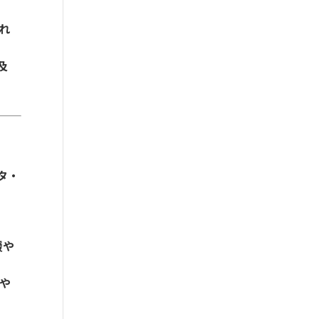
れ
及
タ・
援や
や