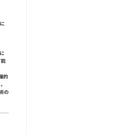
的に
に
可能
躍的
う。
術の