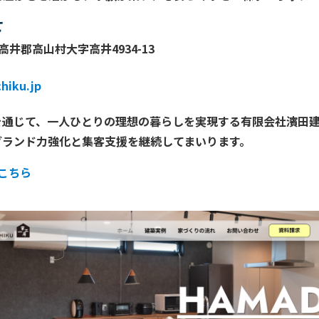
せ
上高井郡高山村大字高井4934-13
hiku.jp
を通じて、一人ひとりの理想の暮らしを実現する
有限会社濱田
ブランド力強化と集客支援を継続してまいります。
こちら