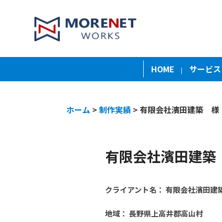
HOME
サービス
ホーム
>
制作実績
>
有限会社濱田建築 様
有限会社濱田建築
クライアント名：
有限会社濱田建
地域：
長野県上高井郡高山村