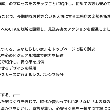
ラン作成」のプロセスをステップごとに紹介し、初めての方も安
ることで、長期的なお付き合いを大切にする工務店の姿勢を訴
へのCTAを随所に設置し、見込み客のアクションを促進しま
とつくる、あなたらしい家」をトップページで強く訴求
真中心のビジュアル構成で魅力を伝達
式で紹介し、安心感を提供
させるデザインを採用
がスムーズに行えるレスポンシブ設計
る」――。
した家づくりを通じて、時代が変わっても色あせない「木の家
と温かさを活かし、
家族が集い、心安らぐ家
を一棟ずつ丁寧に